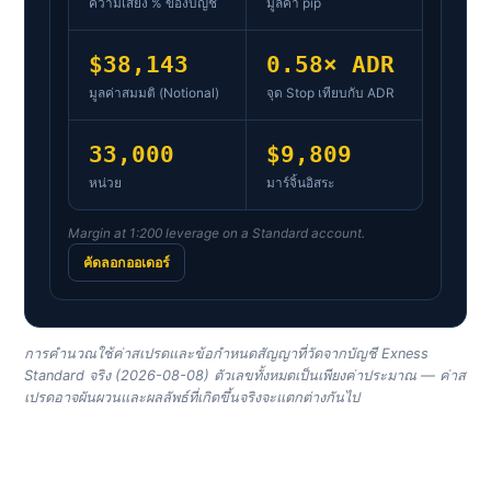
ความเสี่ยง % ของบัญชี
มูลค่า pip
$38,143
0.58× ADR
มูลค่าสมมติ (Notional)
จุด Stop เทียบกับ ADR
33,000
$9,809
หน่วย
มาร์จิ้นอิสระ
Margin at 1:200 leverage on a Standard account.
คัดลอกออเดอร์
การคำนวณใช้ค่าสเปรดและข้อกำหนดสัญญาที่วัดจากบัญชี Exness
Standard จริง (2026-08-08) ตัวเลขทั้งหมดเป็นเพียงค่าประมาณ — ค่าส
เปรดอาจผันผวนและผลลัพธ์ที่เกิดขึ้นจริงจะแตกต่างกันไป