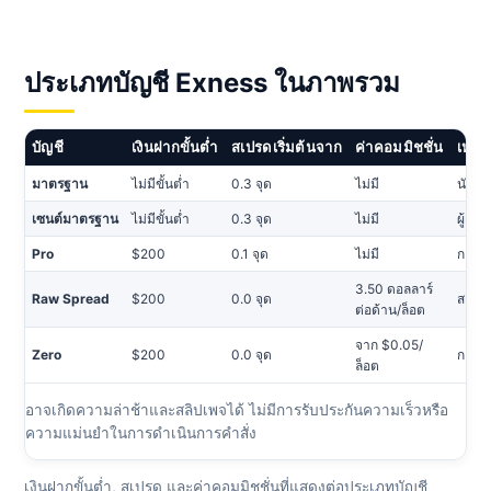
ประเภทบัญชี Exness ในภาพรวม
บัญชี
เงินฝากขั้นต่ำ
สเปรดเริ่มต้นจาก
ค่าคอมมิชชั่น
เหมาะ
มาตรฐาน
ไม่มีขั้นต่ำ
0.3 จุด
ไม่มี
นักค้
เซนต์มาตรฐาน
ไม่มีขั้นต่ำ
0.3 จุด
ไม่มี
ผู้เริ่ม
Pro
$200
0.1 จุด
ไม่มี
การดำ
3.50 ดอลลาร์
Raw Spread
$200
0.0 จุด
สเปร
ต่อด้าน/ล็อต
จาก $0.05/
Zero
$200
0.0 จุด
การเก
ล็อต
อาจเกิดความล่าช้าและสลิปเพจได้ ไม่มีการรับประกันความเร็วหรือ
ความแม่นยำในการดำเนินการคำสั่ง
เงินฝากขั้นต่ำ, สเปรด และค่าคอมมิชชั่นที่แสดงต่อประเภทบัญชี