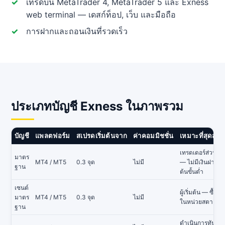
เทรดบน MetaTrader 4, MetaTrader 5 และ Exness
web terminal — เดสก์ท็อป, เว็บ และมือถือ
การฝากและถอนเงินที่รวดเร็ว
ประเภทบัญชี Exness ในภาพรวม
บัญชี
แพลตฟอร์ม
สเปรดเริ่มต้นจาก
ค่าคอมมิชชั่น
เหมาะที่สุดสำห
เทรดเดอร์ส่วนให
มาตร
MT4 / MT5
0.3 จุด
ไม่มี
— ไม่มีเงินฝากเริ่
ฐาน
ต้นขั้นต่ำ
เซนต์
ผู้เริ่มต้น — ซื้อข
มาตร
MT4 / MT5
0.3 จุด
ไม่มี
ในหน่วยสตางค์
ฐาน
ดำเนินการทันที 